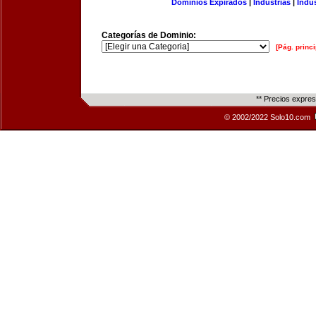
Dominios Expirados
|
Industrias
|
Indu
Categorías de Dominio:
[Pág. princi
** Precios expre
© 2002/2022 Solo10.com