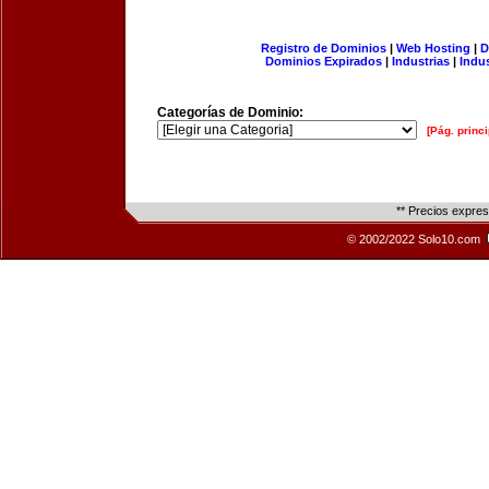
Registro de Dominios
|
Web Hosting
|
D
Dominios Expirados
|
Industrias
|
Indu
Categorías de Dominio:
[Pág. princi
** Precios expre
© 2002/2022 Solo10.com