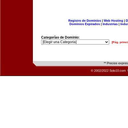
Registro de Dominios
|
Web Hosting
|
D
Dominios Expirados
|
Industrias
|
Indu
Categorías de Dominio:
[Pág. princi
** Precios expre
© 2002/2022 Solo10.com