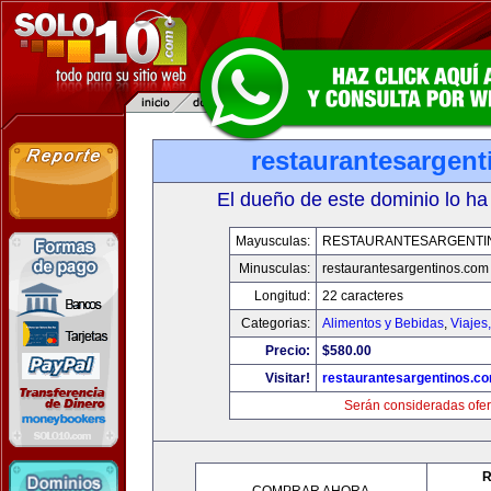
restaurantesargen
El dueño de este dominio lo ha
Mayusculas:
RESTAURANTESARGENTI
Minusculas:
restaurantesargentinos.com
Longitud:
22 caracteres
Categorias:
Alimentos y Bebidas
,
Viajes
Precio:
$580.00
Visitar!
restaurantesargentinos.c
Serán consideradas ofer
R