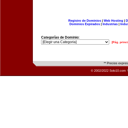
Registro de Dominios
|
Web Hosting
|
D
Dominios Expirados
|
Industrias
|
Indu
Categorías de Dominio:
[Pág. princi
** Precios expre
© 2002/2022 Solo10.com