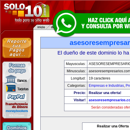
asesoresempresar
El dueño de este dominio lo ha
Mayusculas:
ASESORESEMPRESARI
Minusculas:
asesoresempresarios.co
Longitud:
19 caracteres
Categorias:
Empresas e Industrias
,
Pr
Precio:
Realizar una oferta!
Visitar!
asesoresempresarios.c
Serán consideradas ofer
Realizar una Oferta