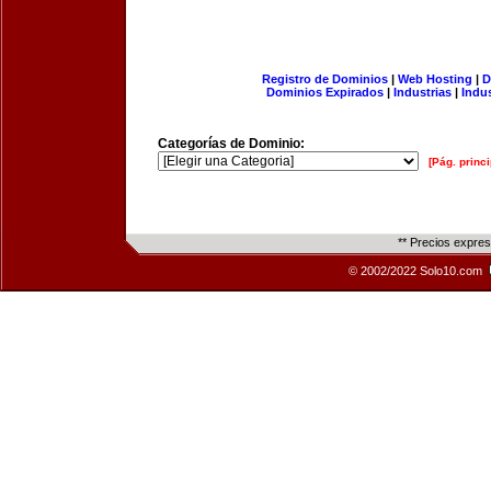
Registro de Dominios
|
Web Hosting
|
D
Dominios Expirados
|
Industrias
|
Indu
Categorías de Dominio:
[Pág. princi
** Precios expre
© 2002/2022 Solo10.com