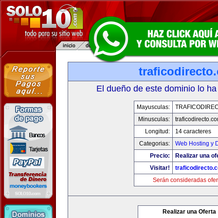
traficodirecto
El dueño de este dominio lo ha
Mayusculas:
TRAFICODIRE
Minusculas:
traficodirecto.c
Longitud:
14 caracteres
Categorias:
Web Hosting y 
Precio:
Realizar una of
Visitar!
traficodirecto.
Serán consideradas ofer
Realizar una Oferta