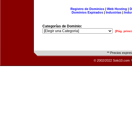
Registro de Dominios
|
Web Hosting
|
D
Dominios Expirados
|
Industrias
|
Indu
Categorías de Dominio:
[Pág. princi
** Precios expre
© 2002/2022 Solo10.com